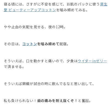
寝る頃には、さすがに不安を感じて、お肌のパックに使う
資生
堂 ビューティーアップコットン
を噛み締めてみる。
やや止血の気配を見せる、夜の12時。
その日は、
コットン
を噛み締めて
就寝。
そういえば、口を動かすと痛いので、夕食は
ウイダーinゼリー
で済ませる。
そういえば錦織が試合の時に飲んでるなと思い出して、
私も負けられない！
歯の痛みを耐え抜くぞ！
と奮起。