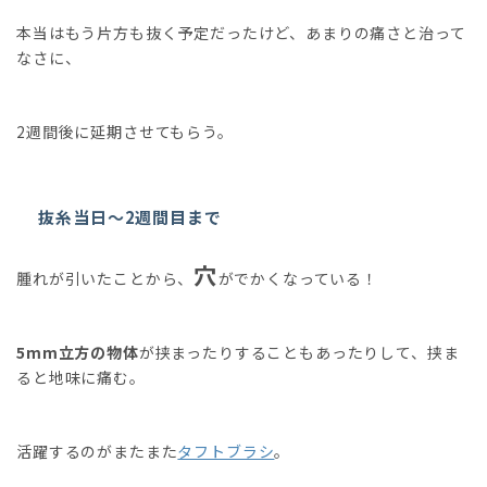
本当はもう片方も抜く予定だったけど、あまりの痛さと治って
なさに、
2週間後に延期させてもらう。
抜糸当日〜2週間目まで
穴
腫れが引いたことから、
がでかくなっている！
5mm立方の物体
が挟まったりすることもあったりして、挟ま
ると地味に痛む。
活躍するのがまたまた
タフトブラシ
。