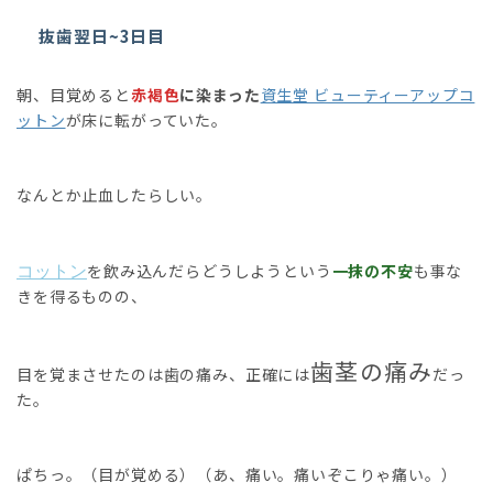
抜歯翌日~3日目
朝、目覚めると
赤褐色
に染まった
資生堂 ビューティーアップコ
ットン
が床に転がっていた。
なんとか止血したらしい。
コットン
を飲み込んだらどうしようという
一抹の不安
も事な
きを得るものの、
歯茎の痛み
目を覚まさせたのは歯の痛み、正確には
だっ
た。
ぱちっ。（目が覚める）（あ、痛い。痛いぞこりゃ痛い。）