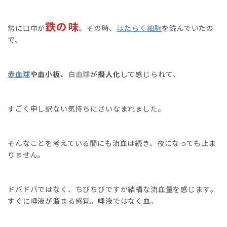
鉄の味
常に口中が
。その時、
はたらく細胞
を読んでいたの
で、
赤血球
や血小板、
白血球
が
擬人化
して感じられて、
すごく申し訳ない気持ちにさいなまれました。
そんなことを考えている間にも流血は続き、夜になっても止ま
りません。
ドバドバではなく、ちびちびですが結構な流血量を感じます。
すぐに唾液が溜まる感覚。唾液ではなく血。