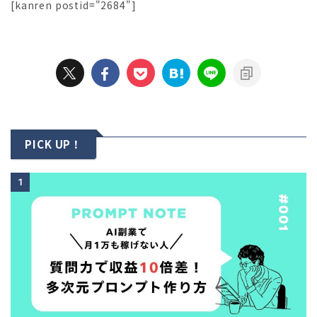
[kanren postid="2684"]
PICK UP！
1