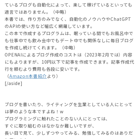
ているブログも自動化によって、楽して稼げているといっても
過言ではありません。（中略）
本書では、作り方のみでなく、自動化のノウハウやChatGPT
のAPIの使い方など幅広く網羅しています。
この本で作成するプログラムは、眠っている間でもお風呂中で
も仕事中でも飲み会中でもデート中でも関係なしに毎日ブログ
を作成し続けてくれます。（中略）
OPENAIによるブログ作成のコストは（2023年2月では）内容
にもよりますが、10円以下で記事を作成できます。記事作成代
行を頼むより費用も各段に安いです。
（
Amazon本書紹介
より）
[/aside]
ブログを書いたり、ライティングを生業としている人にとって
は夢のような本ですよね！w
プログラミングに触れたことのない人にとっては、
すぐに取り組むのはなかなか難しいですが、
長い目で見て、少しずつやってみる、勉強してみるのはありだ