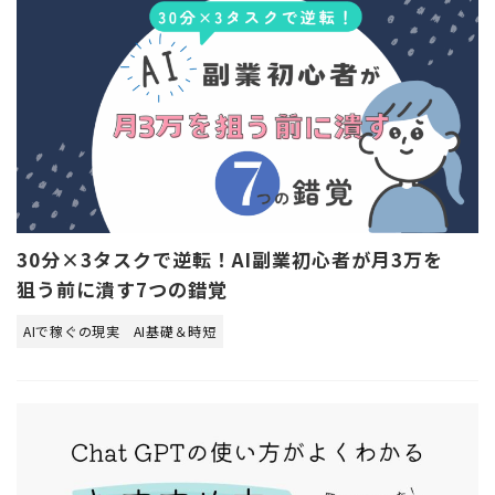
30分×3タスクで逆転！AI副業初心者が月3万を
狙う前に潰す7つの錯覚
AIで稼ぐの現実
AI基礎＆時短